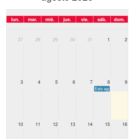
lun.
mar.
mié.
jue.
vie.
sáb.
dom.
27
28
29
30
31
1
2
3
4
5
6
7
8
9
Este agosto ven a los cu
10
11
12
13
14
15
16