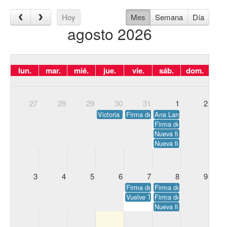
Hoy
Mes
Semana
Día
agosto 2026
lun.
mar.
mié.
jue.
vie.
sáb.
dom.
27
28
29
30
31
1
2
Victoria Guez firma su libro La noche de la
Firma de Las ruinas de Abades, 
Ana Larraz firma sus úl
Firma de La destructora
Nueva firma de Cuando e
Nueva firma de Todo va 
3
4
5
6
7
8
9
Firma de Gestas y singularidades 
Firma de Amor, desamor y
Vuelve Todo va sobre ruedas, de 
Firma de Todo va sobre
Nueva firma de Bajo el 