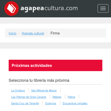
Opci
Firma
Inicio
Agenda cultural
Próximas actividades
Selecciona tu librería más próxima
La Orotava
San Miguel de Abona
Las Palmas de Gran Canaria
Málaga
Palma
Santa Cruz de Tenerife
Externos
Encuentros virtuales