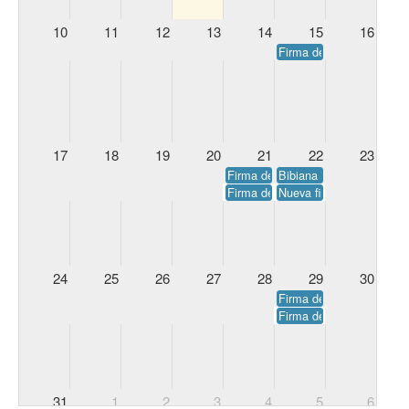
10
11
12
13
14
15
16
Firma de La destructora
17
18
19
20
21
22
23
Firma de A ti y a mí nos unió el 
Bibiana Reyes firma su l
Firma de Regreso a Dunkerque, d
Nueva firma de Come cue
24
25
26
27
28
29
30
Firma de Adiós, papá, d
Firma de Guardianes de 
31
1
2
3
4
5
6