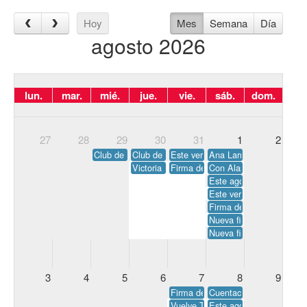
Hoy
Mes
Semana
Día
agosto 2026
lun.
mar.
mié.
jue.
vie.
sáb.
dom.
27
28
29
30
31
1
2
Club de lectura de verano. En Agapea La Orotava.
Club de lectura de verano. Coordinado por
Este verano disfruta de los bebec
Ana Larraz firma sus úl
Victoria Guez firma su libro La noche de la
Firma de Las ruinas de Abades, 
Con Alas de libélula nos 
Este agosto ven a Agapea 
Este verano disfruta de 
Firma de La destructora
Nueva firma de Cuando e
Nueva firma de Todo va 
3
4
5
6
7
8
9
Firma de Gestas y singularidades 
Cuentacuentos: Mi tío R
Vuelve Todo va sobre ruedas, de 
Este agosto ven a los cu