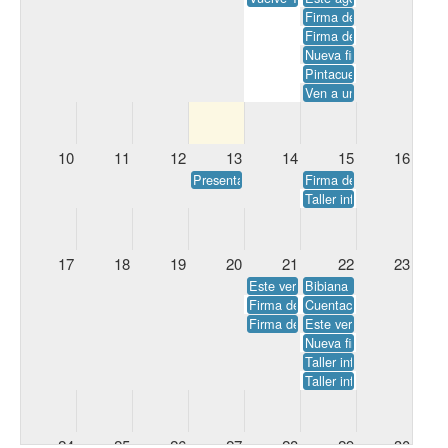
Firma de Amor, desamor y
Firma de Todo va sobre
Nueva firma de Bajo el 
Pintacuentos con Ariadn
Ven a un nuevo cuentacu
10
11
12
13
14
15
16
Presentación de Lecciones del alma: Sana
Firma de La destructora
Taller infantil: marcapá
17
18
19
20
21
22
23
Este verano disfruta de los bebec
Bibiana Reyes firma su l
Firma de A ti y a mí nos unió el 
Cuentacuentos: Regalo S
Firma de Regreso a Dunkerque, d
Este verano disfruta de 
Nueva firma de Come cue
Taller infantil de mindf
Taller infantil, con Lau
24
25
26
27
28
29
30