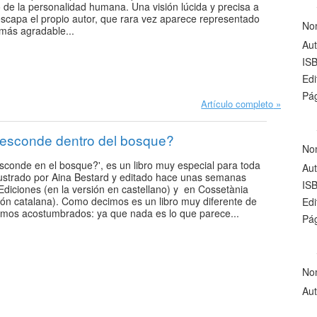
 de la personalidad humana. Una visión lúcida y precisa a
escapa el propio autor, que rara vez aparece representado
No
 más agradable...
Aut
IS
Edi
Pág
Artículo completo
esconde dentro del bosque?
No
sconde en el bosque?', es un libro muy especial para toda
Aut
 ilustrado por Aina Bestard y editado hace unas semanas
IS
 Ediciones (en la versión en castellano) y en Cossetània
sión catalana). Como decimos es un libro muy diferente de
Edi
amos acostumbrados: ya que nada es lo que parece...
Pág
No
Aut