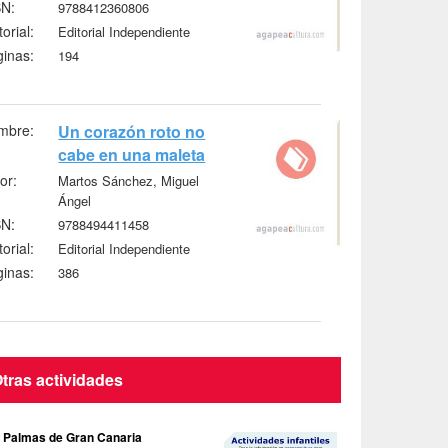
BN:
9788412360806
torial:
Editorial Independiente
inas:
194
mbre:
Un corazón roto no
cabe en una maleta
or:
Martos Sánchez, Miguel
Ángel
BN:
9788494411458
torial:
Editorial Independiente
inas:
386
tras actividades
 Palmas de Gran Canaria