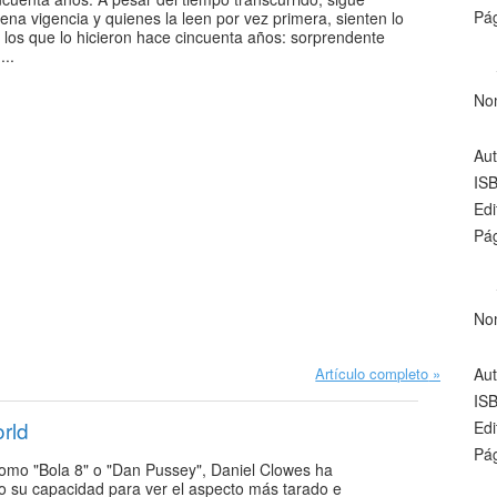
Pág
ena vigencia y quienes la leen por vez primera, sienten lo
los que lo hicieron hace cincuenta años: sorprendente
...
No
Aut
IS
Edi
Pág
No
Artículo completo
Aut
IS
rld
Edi
Pág
omo "Bola 8" o "Dan Pussey", Daniel Clowes ha
 su capacidad para ver el aspecto más tarado e