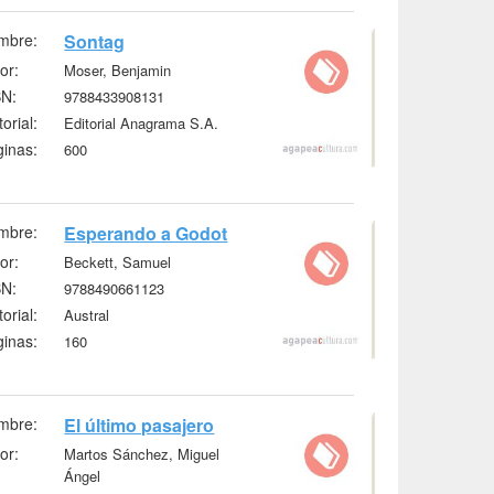
mbre:
Sontag
or:
Moser, Benjamin
BN:
9788433908131
torial:
Editorial Anagrama S.A.
inas:
600
mbre:
Esperando a Godot
or:
Beckett, Samuel
BN:
9788490661123
torial:
Austral
inas:
160
mbre:
El último pasajero
or:
Martos Sánchez, Miguel
Ángel