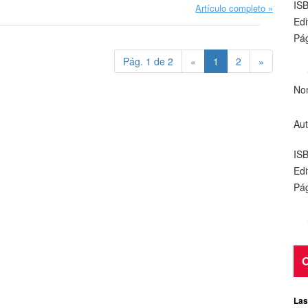
IS
Artículo completo
Edi
Pág
Pág. 1 de 2
«
1
2
»
No
Aut
IS
Edi
Pág
O
Las