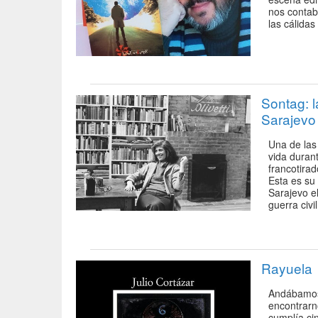
nos contab
las cálidas
Sontag: 
Sarajevo
Una de las
vida duran
francotirad
Esta es su
Sarajevo e
guerra civi
Rayuela
Andábamos
encontrarn
cumplía ci