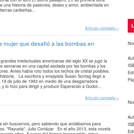
a una historia de pasiones, deseo y amor, ambientada en
 tierras caribeñas...
L
Artículo completo
la mujer que desafió a las bombas en
No
Aut
 grandes intelectuales americanas del siglo XX se jugó la
IS
te semanas en una capital asolada por las bombas y los
ores. Antes había roto todos los techos de cristal posibles.
Edi
 historia. La escritora y ensayista Susan Sontag llegó a
Pág
l 19 de julio de 1993 en medio de una desgarradora
l, y lo hizo para dirigir y producir Esperando a Godot...
Artículo completo
No
Aut
 sin buscarnos, pero sabiendo que andábamos para
IS
os. "Rayuela", Julio Cortázar En el año 2013, esta novela
Edi
ncuenta años. A pesar del tiempo transcurrido, sigue