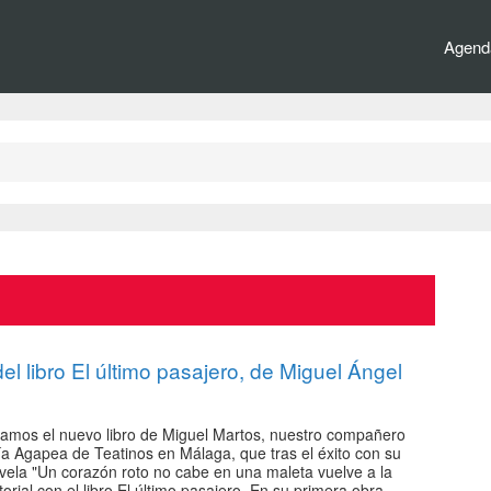
Agenda
l libro El último pasajero, de Miguel Ángel
amos el nuevo libro de Miguel Martos, nuestro compañero
ría Agapea de Teatinos en Málaga, que tras el éxito con su
vela "Un corazón roto no cabe en una maleta vuelve a la
orial con el libro El último pasajero. En su primera obra