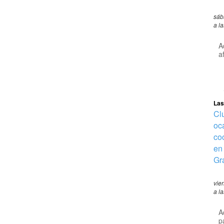
sáb
a l
A
a
Las
Clu
oc
co
en
Gr
vie
a l
A
p