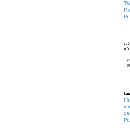
Ta
Ro
Pa
sáb
a l
A
a
Las
Fi
ve
de
Pa