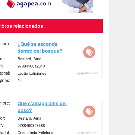
ibros relacionados
mbre:
¿Qué se esconde
dentro del bosque?
or:
Bestard, Aina
BN:
9788416012510
torial:
Lectio Ediciones
inas:
24
mbre:
Què s'amaga dins del
bosc?
or:
Bestard, Aina
BN:
9788490343388
torial:
Cossetània Edicions