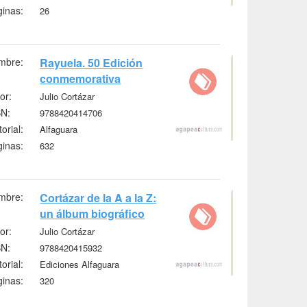
inas:
26
mbre:
Rayuela. 50 Edición
conmemorativa
or:
Julio Cortázar
BN:
9788420414706
torial:
Alfaguara
inas:
632
mbre:
Cortázar de la A a la Z:
un álbum biográfico
or:
Julio Cortázar
BN:
9788420415932
torial:
Ediciones Alfaguara
inas:
320