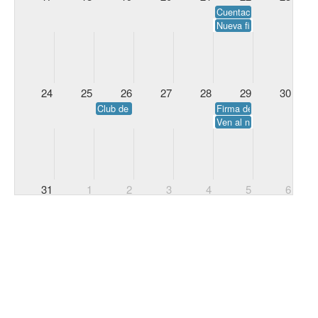
Cuentacuentos: Regalo S
Nueva firma de Come cue
24
25
26
27
28
29
30
Club de lectura de verano. En Agapea La Orotava.
Firma de Guardianes de 
Ven al nuevo cuentacuen
31
1
2
3
4
5
6
Club de lectura: Híncame el diente. En Agapea La O
Club de lectura: Una corte de lib