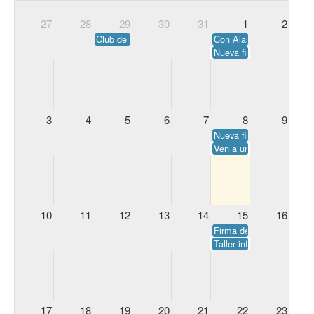
27
28
29
30
31
1
2
Club de lectura de verano. En Agapea La Orotava.
Con Alas de libélula nos 
Nueva firma de Todo va 
3
4
5
6
7
8
9
Nueva firma de Bajo el 
Ven a un nuevo cuentacu
10
11
12
13
14
15
16
Firma de La destructora
Taller infantil: marcapá
17
18
19
20
21
22
23