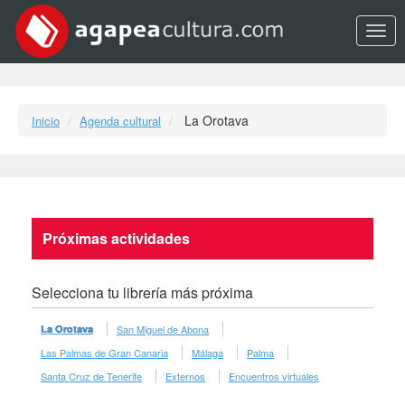
Opci
La Orotava
Inicio
Agenda cultural
Próximas actividades
Selecciona tu librería más próxima
La Orotava
San Miguel de Abona
Las Palmas de Gran Canaria
Málaga
Palma
Santa Cruz de Tenerife
Externos
Encuentros virtuales