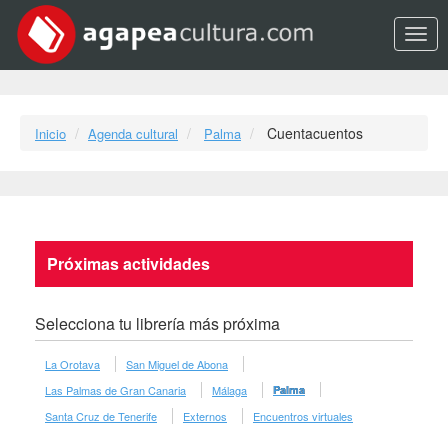
Opci
Cuentacuentos
Inicio
Agenda cultural
Palma
Próximas actividades
Selecciona tu librería más próxima
La Orotava
San Miguel de Abona
Las Palmas de Gran Canaria
Málaga
Palma
Santa Cruz de Tenerife
Externos
Encuentros virtuales