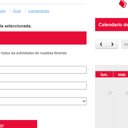
arla
Firma
Cuentacuentos
Calendario de
ría seleccionada.
H
todos las actividades de nuestras librerías
lun.
mar.
27