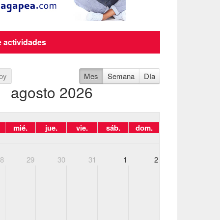
 actividades
oy
Mes
Semana
Día
agosto 2026
mié.
jue.
vie.
sáb.
dom.
28
29
30
31
1
2