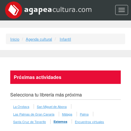
Opci
Inicio
Agenda cultural
Infantil
Próximas actividades
Selecciona tu librería más próxima
La Orotava
San Miguel de Abona
Las Palmas de Gran Canaria
Málaga
Palma
Santa Cruz de Tenerife
Externos
Encuentros virtuales