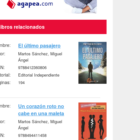
ibros relacionados
mbre:
El último pasajero
or:
Martos Sánchez, Miguel
Ángel
BN:
9788412360806
torial:
Editorial Independiente
inas:
194
mbre:
Un corazón roto no
cabe en una maleta
or:
Martos Sánchez, Miguel
Ángel
BN:
9788494411458