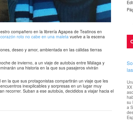
Edi
Pág
estro compañero en la librería Agapea de Teatinos en
corazón roto no cabe en una maleta
vuelve a la escena
O
ones, deseo y amor, ambientada en las cálidas tierras
noche de invierno, a un viaje de autobús entre Málaga y
So
ominarán una historia en la que sus pasajeros vivirán
la
en la que sus protagonistas compartirán un viaje que les
Una
encuentros inexplicables y sorpresas en un lugar muy
XX 
an recorrer. Suban a ese autobús, decididos a viajar hacia el
aso
hab
su 
a S
des
Esp