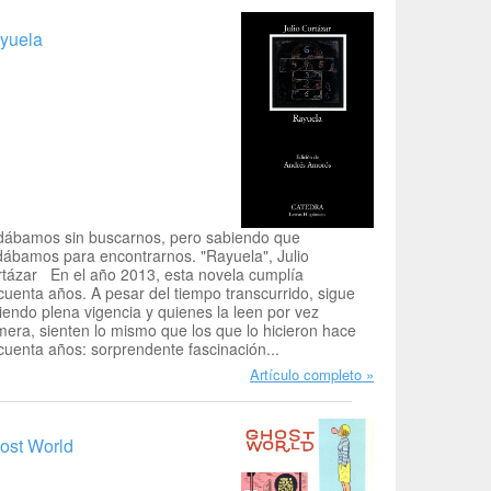
yuela
dábamos sin buscarnos, pero sabiendo que
ábamos para encontrarnos. "Rayuela", Julio
tázar En el año 2013, esta novela cumplía
cuenta años. A pesar del tiempo transcurrido, sigue
iendo plena vigencia y quienes la leen por vez
mera, sienten lo mismo que los que lo hicieron hace
cuenta años: sorprendente fascinación...
Artículo completo
ost World