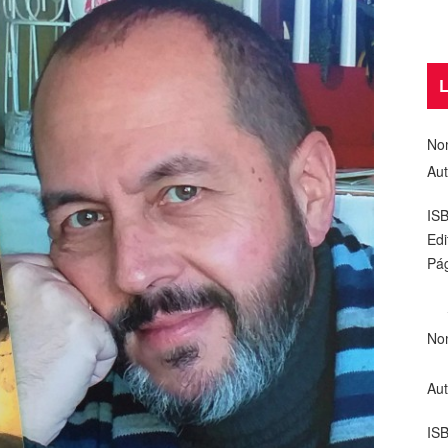
L
No
Aut
IS
Edi
Pág
No
Aut
IS