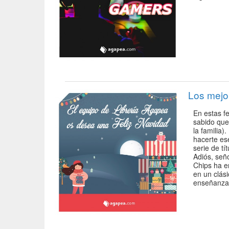
Los mejor
En estas f
sabido que
la familia)
hacerte es
serie de t
Adiós, señ
Chips ha e
en un clási
enseñanza.