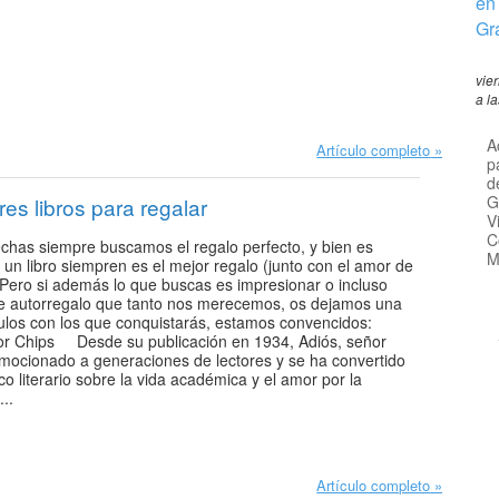
en
Gr
vie
a l
A
Artículo completo
p
d
G
es libros para regalar
V
C
echas siempre buscamos el regalo perfecto, y bien es
M
 un libro siempren es el mejor regalo (junto con el amor de
. Pero si además lo que buscas es impresionar o incluso
e autorregalo que tanto nos merecemos, os dejamos una
ítulos con los que conquistarás, estamos convencidos:
or Chips Desde su publicación en 1934, Adiós, señor
mocionado a generaciones de lectores y se ha convertido
co literario sobre la vida académica y el amor por la
..
Artículo completo