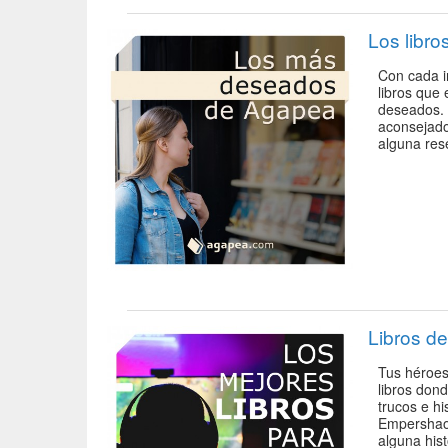
Los libr
Con cada i
libros que
deseados. 
aconsejado
alguna res
Libros d
Tus héroes
libros don
trucos e hi
Empershao,
alguna hist