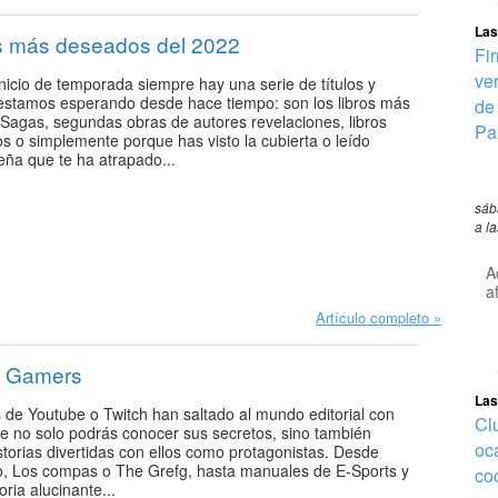
Las
os más deseados del 2022
Fi
ve
nicio de temporada siempre hay una serie de títulos y
 estamos esperando desde hace tiempo: son los libros más
de
Sagas, segundas obras de autores revelaciones, libros
Pa
s o simplemente porque has visto la cubierta o leído
eña que te ha atrapado...
sáb
a l
A
a
Artículo completo
e Gamers
Las
 de Youtube o Twitch han saltado al mundo editorial con
Clu
de no solo podrás conocer sus secretos, sino también
oc
storias divertidas con ellos como protagonistas. Desde
 Los compas o The Grefg, hasta manuales de E-Sports y
co
oria alucinante...