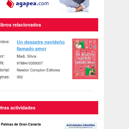
ibros relacionados
mbre:
Un desastre navideño
llamado amor
or:
Madi, Silvia
BN:
9788410359307
torial:
Newton Compton Editores
inas:
352
tras actividades
 Palmas de Gran Canaria