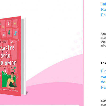
Ta
Ro
Pa
sáb
a l
Act
afo
Las
Fi
ve
de
Pa
sáb
a l