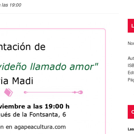
 las 19:00
L
No
Aut
IS
Edi
Pág
O
Las