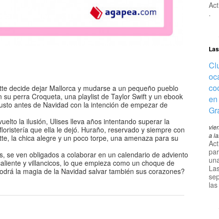
Act
.
Las
Clu
oc
co
vette decide dejar Mallorca y mudarse a un pequeño pueblo
 su perra Croqueta, una playlist de Taylor Swift y un ebook
en
justo antes de Navidad con la intención de empezar de
Gr
uelto la ilusión, Ulises lleva años intentando superar la
vie
loristería que ella le dejó. Huraño, reservado y siempre con
a l
tte, la chica alegre y un poco torpe, una amenaza para su
Act
pa
, se ven obligados a colaborar en un calendario de adviento
una
caliente y villancicos, lo que empieza como un choque de
La
Podrá la magia de la Navidad salvar también sus corazones?
se
las