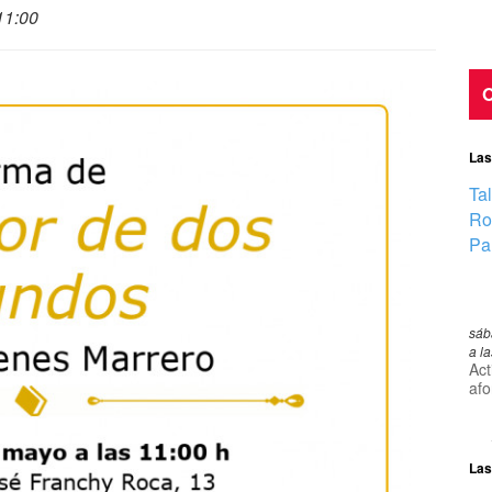
11:00
O
Las
Ta
Ro
Pa
sáb
a l
Act
afo
Las