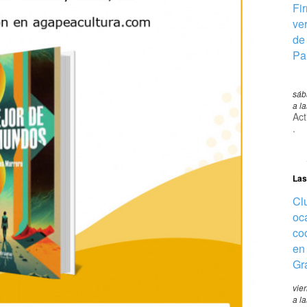
Fi
ve
de
Pa
sáb
a l
Act
.
Las
Clu
oc
co
en
Gr
vie
a l