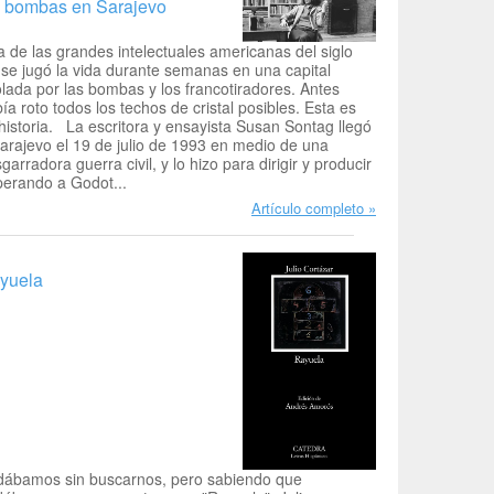
s bombas en Sarajevo
 de las grandes intelectuales americanas del siglo
se jugó la vida durante semanas en una capital
lada por las bombas y los francotiradores. Antes
ía roto todos los techos de cristal posibles. Esta es
historia. La escritora y ensayista Susan Sontag llegó
arajevo el 19 de julio de 1993 en medio de una
garradora guerra civil, y lo hizo para dirigir y producir
erando a Godot...
Artículo completo
yuela
dábamos sin buscarnos, pero sabiendo que