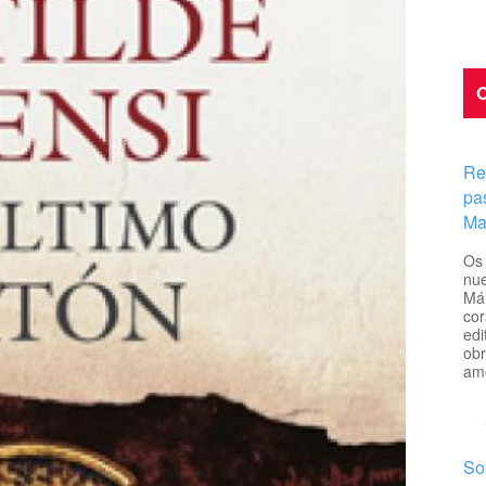
O
Re
pa
Ma
Os 
nue
Mál
cor
edi
obr
amo
So