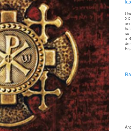
la
Una
XX 
aso
hab
su 
a S
des
Esp
Ra
An