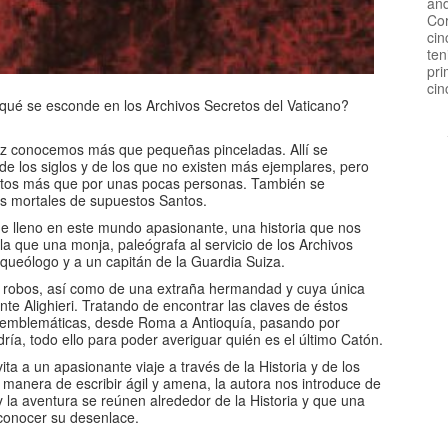
and
Cor
cin
ten
pri
cin
ué se esconde en los Archivos Secretos del Vaticano?
vez conocemos más que pequeñas pinceladas. Allí se
s de los siglos y de los que no existen más ejemplares, pero
istos más que por unas pocas personas. También se
os mortales de supuestos Santos.
 lleno en este mundo apasionante, una historia que nos
 la que una monja, paleógrafa al servicio de los Archivos
rqueólogo y a un capitán de la Guardia Suiza.
s robos, así como de una extraña hermandad y cuya única
te Alighieri. Tratando de encontrar las claves de éstos
es emblemáticas, desde Roma a Antioquía, pasando por
ría, todo ello para poder averiguar quién es el último Catón.
ta a un apasionante viaje a través de la Historia y de los
manera de escribir ágil y amena, la autora nos introduce de
 y la aventura se reúnen alrededor de la Historia y que una
 conocer su desenlace.