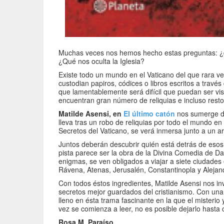
Muchas veces nos hemos hecho estas preguntas: ¿q
¿Qué nos oculta la Iglesia?
Existe todo un mundo en el Vaticano del que rara 
custodian papiros, códices o libros escritos a travé
que lamentablemente será difícil que puedan ser v
encuentran gran número de reliquias e incluso rest
Matilde Asensi, en
El último catón
nos sumerge de
lleva tras un robo de reliquias por todo el mundo en
Secretos del Vaticano, se verá inmersa junto a un a
Juntos deberán descubrir quién está detrás de eso
pista parece ser la obra de la Divina Comedia de Dan
enigmas, se ven obligados a viajar a siete ciudad
Rávena, Atenas, Jerusalén, Constantinopla y Alejand
Con todos éstos ingredientes, Matilde Asensi nos invi
secretos mejor guardados del cristianismo. Con una 
lleno en ésta trama fascinante en la que el misterio
vez se comienza a leer, no es posible dejarlo hasta
Rosa M. Paraíso